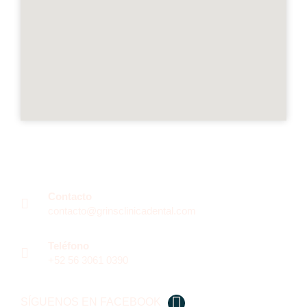
Contacto
contacto@grinsclinicadental.com
Teléfono
+52 56 3061 0390
SÍGUENOS EN FACEBOOK