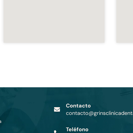
Contacto
contacto@grinsclinicadent
a
Teléfono